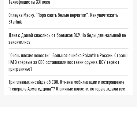
Технофашисты XXI века
Оплеуха Маску. "Пора снять белые перчатки": Как уничтожить
Starlink
Даня с Дашей спаслись от боевиков ВСУ. Но беды для малышей не
закончились
"Очень плохие новости": Большая ошибка Palantir в России. Страны
НАТО впервые за СВО остановили поставки оружия. ВСУ теряют
приграничье?
Три главных инсайда об СВО. Отмена мобилизации и возвращение
"генерала Армагеддона"? Отличные новости, которые ждали все