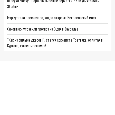
Оплеуха Маску. "Пора снять белые перчатки": Как уничтожить
Starlink
Мэр Кургана рассказала, когда откроют Некрасовский мост
Синоптики уточнили прогноз на 3 дня в Зауралье
"Как из фильма ужасов!": статуя хоккеиста Третьяка, отлитая в
Кургане, пугает москвичей