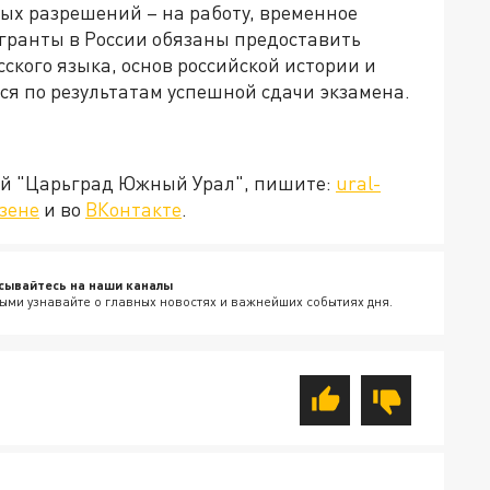
ых разрешений – на работу, временное
гранты в России обязаны предоставить
кого языка, основ российской истории и
ся по результатам успешной сдачи экзамена.
ией "Царьград Южный Урал", пишите:
ural-
зене
и во
ВКонтакте
.
сывайтесь на наши каналы
ыми узнавайте о главных новостях и важнейших событиях дня.