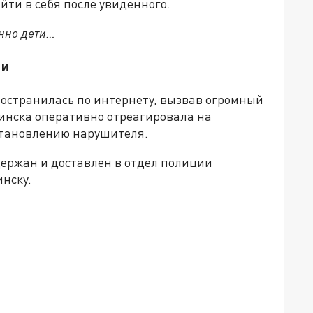
йти в себя после увиденного.
енно дети…
ти
остранилась по интернету, вызвав огромный
инска оперативно отреагировала на
становлению нарушителя.
адержан и доставлен в отдел полиции
инску.