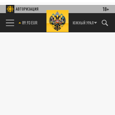
18+
АВТОРИЗАЦИЯ
89.93 EUR
ЮЖНЫЙ УРАЛ
85.64 BRENT