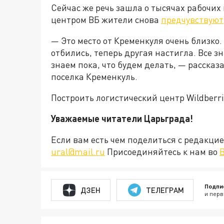
Сейчас же речь зашла о тысячах рабочих 
центром ВБ жители снова
предчувствуют
— Это место от Кременкуля очень близко
отбились, теперь другая настигла. Все зн
знаем пока, что будем делать, — расска
поселка Кременкуль.
Построить логистический центр Wildberri
Уважаемые читатели Царьграда!
Если вам есть чем поделиться с редакц
ural@mail.ru
Присоединяйтесь к нам во
Подпи
ДЗЕН
ТЕЛЕГРАМ
и перв