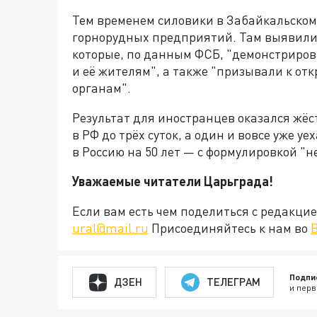
Тем временем силовики в Забайкальском
горнорудных предприятий. Там выявили
которые, по данным ФСБ, "демонстриро
и её жителям", а также "призывали к о
органам".
Результат для иностранцев оказался жё
в РФ до трёх суток, а один и вовсе уже у
в Россию на 50 лет — с формулировкой "
Уважаемые читатели Царьграда!
Если вам есть чем поделиться с редакц
ural@mail.ru
Присоединяйтесь к нам во
Подпи
ДЗЕН
ТЕЛЕГРАМ
и перв