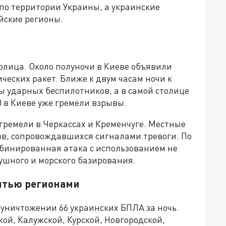
о территории Украины, а украинские
йские регионы.
олица. Около полуночи в Киеве объявили
ческих ракет. Ближе к двум часам ночи к
пы ударных беспилотников, а в самой столице
0 в Киеве уже гремели взрывы.
огремели в Черкассах и Кременчуге. Местные
в, сопровождавшихся сигналами тревоги. По
бинированная атака с использованием не
душного и морского базирования.
сятью регионами
уничтожении 66 украинских БПЛА за ночь.
ой, Калужской, Курской, Новгородской,