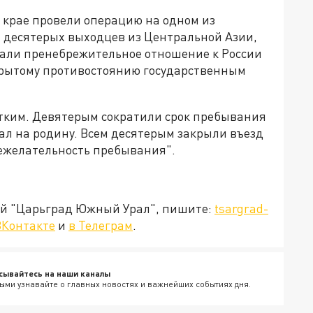
 крае провели операцию на одном из
 десятерых выходцев из Центральной Азии,
вали пренебрежительное отношение к России
ткрытому противостоянию государственным
стким. Девятерым сократили срок пребывания
ехал на родину. Всем десятерым закрыли въезд
нежелательность пребывания".
ией "Царьград Южный Урал", пишите:
tsargrad-
ВКонтакте
и
в Телеграм
.
сывайтесь на наши каналы
ыми узнавайте о главных новостях и важнейших событиях дня.