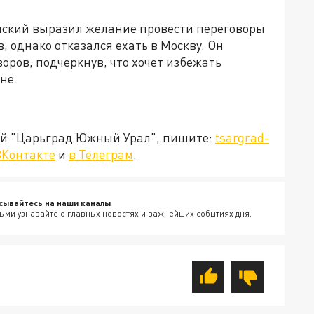
нский выразил желание провести переговоры
, однако отказался ехать в Москву. Он
ров, подчеркнув, что хочет избежать
не.
ией "Царьград Южный Урал", пишите:
tsargrad-
ВКонтакте
и
в Телеграм
.
сывайтесь на наши каналы
ыми узнавайте о главных новостях и важнейших событиях дня.