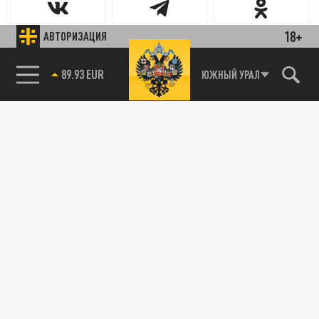
18+
АВТОРИЗАЦИЯ
89.93 EUR
ЮЖНЫЙ УРАЛ
85.64 BRENT
Новости smi2.ru