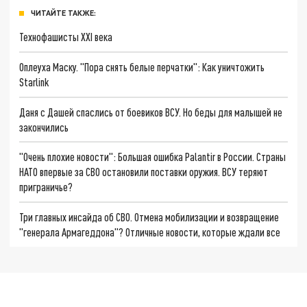
ЧИТАЙТЕ ТАКЖЕ:
Технофашисты XXI века
Оплеуха Маску. "Пора снять белые перчатки": Как уничтожить
Starlink
Даня с Дашей спаслись от боевиков ВСУ. Но беды для малышей не
закончились
"Очень плохие новости": Большая ошибка Palantir в России. Страны
НАТО впервые за СВО остановили поставки оружия. ВСУ теряют
приграничье?
Три главных инсайда об СВО. Отмена мобилизации и возвращение
"генерала Армагеддона"? Отличные новости, которые ждали все