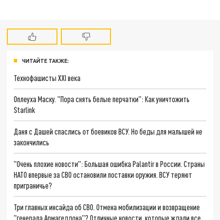
ЧИТАЙТЕ ТАКЖЕ:
Технофашисты XXI века
Оплеуха Маску. "Пора снять белые перчатки": Как уничтожить
Starlink
Даня с Дашей спаслись от боевиков ВСУ. Но беды для малышей не
закончились
"Очень плохие новости": Большая ошибка Palantir в России. Страны
НАТО впервые за СВО остановили поставки оружия. ВСУ теряют
приграничье?
Три главных инсайда об СВО. Отмена мобилизации и возвращение
"генерала Армагеддона"? Отличные новости, которые ждали все