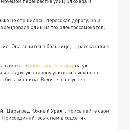
лируемом перекрёстке улиц Блюхера и
ко не спешилась, пересекая дорогу, но и
а арендовала один из тех электросамокатов,
ия. Она лечится в больнице, — рассказали в
на самокате
попал под машину
на ул.
ся на другую сторону улицы и выехал на
го сбила машина. Водитель не успел
ией "Царьград Южный Урал", присылайте свои
.
Присоединяйтесь к нам в соцсетях