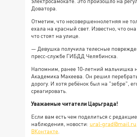
электросамокате. Это произошло на регу
Доватора.
Отметим, что несовершеннолетняя не толь
ехала на красный свет. Известно, что он
что стоят на улице.
— Девушка получила телесные поврежден
пресс-службе ГИБДД Челябинска.
Напомним, ранее 10-летний мальчишка 
Академика Макеева. Он решил перебрать
дорогу. И хотя ребёнок был на "зебре", е
среагировать.
Уважаемые читатели Царьграда!
Если вам есть чем поделиться с редакц
наблюдения, новости:
ural-grad@mail.ru
ВКонтакте
.