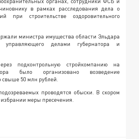
воохранительных органах, сотрудники ФСБ и
 чиновнику в рамках расследования дела о
й при строительстве оздоровительного
держали министра имущества области Эльдара
, управляющего делами губернатора и
ерез подконтрольную стройкомпанию на
тора было организовано возведение
о свыше 50 млн рублей.
подозреваемых проводятся обыски. В скором
б избрании меры пресечения.