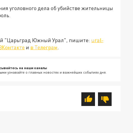
ния уголовного дела об убийстве жительницы
оль.
ией "Царьград Южный Урал", пишите:
ural-
ВКонтакте
и
в Телеграм
.
сывайтесь на наши каналы
ыми узнавайте о главных новостях и важнейших событиях дня.