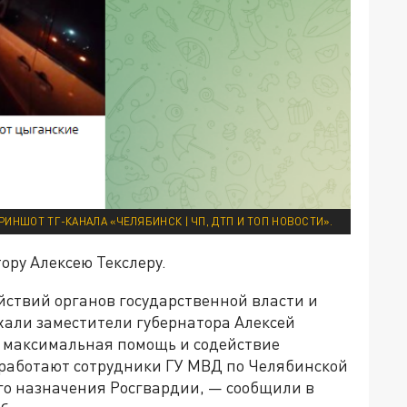
РИНШОТ ТГ-КАНАЛА «ЧЕЛЯБИНСК | ЧП, ДТП И ТОП НОВОСТИ».
ору Алексею Текслеру.
йствий органов государственной власти и
хали заместители губернатора Алексей
 максимальная помощь и содействие
работают сотрудники ГУ МВД по Челябинской
го назначения Росгвардии, — сообщили в