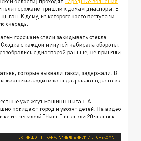
инской области) проходят
народные волнения
.
ителя горожане пришли к домам диаспоры. В
цыган. К дому, из которого часто поступали
ю очередь.
Затем горожане стали закидывать стекла
 Сходка с каждой минутой набирала обороты.
разобрались с диаспорой раньше, не приняли
ратьев, которые вызвали такси, задержали. В
й женщине-водителю подозревают одного из
местные уже жгут машины цыган. А
ешно покидают город и увозят детей. На видео
ске из легковой "Нивы" вылезли 20 человек —
СКРИНШОТ ТГ-КАНАЛА "ЧЕЛЯБИНСК С ОГОНЬКОМ".