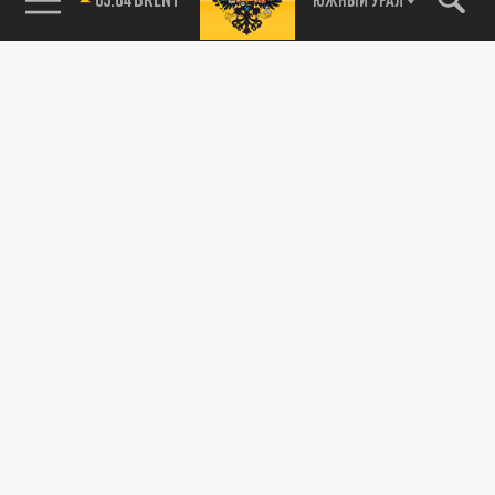
115093, г. Москва, переулок Партийный,
д.1, к.57, стр.3, эт.1, пом.I, ком.45
Тел.:
+7 (495) 374-77-73
info@tsargrad.tv
Адрес для пресс-релизов
press@tsargrad.tv
Средство массовой информации сетевое издание