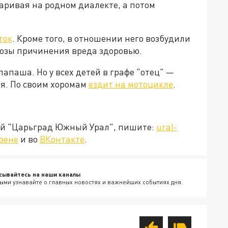
аривая на родном диалекте, а потом
ток
. Кроме того, в отношении него возбудили
грозы причинения вреда здоровью.
апаша. Но у всех детей в графе "отец" —
ая. По своим хоромам
ездит на мотоцикле
.
ией "Царьград Южный Урал", пишите:
ural-
зене
и во
ВКонтакте
.
сывайтесь на наши каналы
ыми узнавайте о главных новостях и важнейших событиях дня.