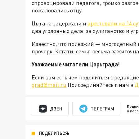
спровоцировали педагога, громко разгов
пожаловались отцу.
Цыгана задержали и
арестовали на 14 су
два уголовных дела: за хулиганство и у
Известно, что приезжий — многодетный п
прочерк. Кстати, семья весьма зажиточн
Уважаемые читатели Царьграда!
Если вам есть чем поделиться с редакц
grad@mail.ru
Присоединяйтесь к нам в
Д
Подпи
ДЗЕН
ТЕЛЕГРАМ
и перв
ПОДЕЛИТЬСЯ: