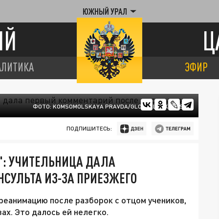
ЮЖНЫЙ УРАЛ
ИЙ
Ц
АЛИТИКА
ЭФИР
ФОТО: KOMSOMOLSKAYA PRAVDA/GLOBALLOOKPRESS.
ПОДПИШИТЕСЬ:
": УЧИТЕЛЬНИЦА ДАЛА
СУЛЬТА ИЗ-ЗА ПРИЕЗЖЕГО
реанимацию после разборок с отцом учеников,
ах. Это далось ей нелегко.