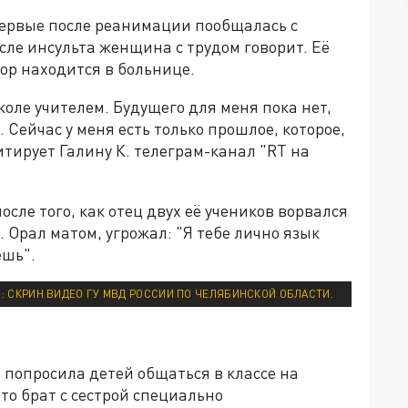
ервые после реанимации пообщалась с
сле инсульта женщина с трудом говорит. Её
пор находится в больнице.
коле учителем. Будущего для меня пока нет,
Сейчас у меня есть только прошлое, которое,
цитирует Галину К. телеграм-канал "RT на
осле того, как отец двух её учеников ворвался
. Орал матом, угрожал: "Я тебе лично язык
ешь".
: СКРИН ВИДЕО ГУ МВД РОССИИ ПО ЧЕЛЯБИНСКОЙ ОБЛАСТИ.
 попросила детей общаться в классе на
что брат с сестрой специально