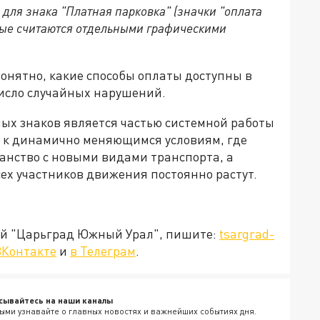
ля знака "Платная парковка" (значки "оплата
орые считаются отдельными графическими
понятно, какие способы оплаты доступны в
число случайных нарушений.
ых знаков является частью системной работы
 к динамично меняющимся условиям, где
нство с новыми видами транспорта, а
сех участников движения постоянно растут.
ией "Царьград Южный Урал", пишите:
tsargrad-
ВКонтакте
и
в Телеграм
.
сывайтесь на наши каналы
ыми узнавайте о главных новостях и важнейших событиях дня.