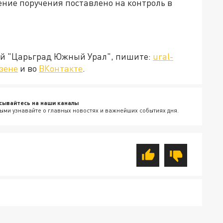
ние поручения поставлено на контроль в
ией "Царьград Южный Урал", пишите:
ural-
зене
и во
ВКонтакте
.
сывайтесь на наши каналы
ыми узнавайте о главных новостях и важнейших событиях дня.