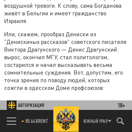
воздушной тревоги. К слову, сама Богданова
живёт в Бельгии и имеет гражданство
Израиля.
Или, скажем, прообраз Дениски из
"Денискиных рассказов" советского писателя
Виктора Драгунского — Денис Драгунский:
вырос, окончил МГУ, стал политологом,
состарился и начал высказывать весьма
сомнительные суждения. Вот, допустим, его
точка зрения по поводу людей, которых
сожгли в одесском Доме профсоюзов:
18+
АВТОРИЗАЦИЯ
Давайте будем честны. Говорить, что "их
сожгли живьём", это все-таки неправда.
85.64 BRENT
ЮЖНЫЙ УРАЛ
Это образное выражение. А образное