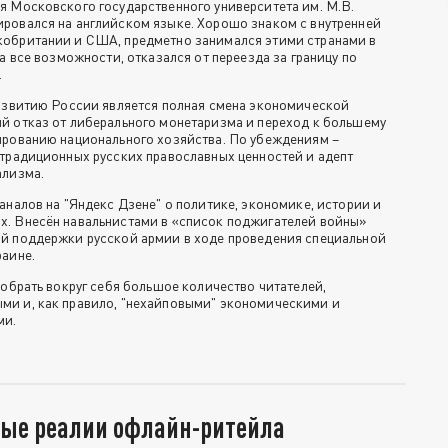
я Московского государственного университета им. М.В.
ровался на английском языке. Хорошо знаком с внутренней
кобритании и США, предметно занимался этими странами в
на все возможности, отказался от переезда за границу по
.
развитию России является полная смена экономической
й отказ от либерального монетаризма и переход к большему
ированию национального хозяйства. По убеждениям –
 традиционных русских православных ценностей и адепт
ализма.
аналов на "Яндекс Дзене" о политике, экономике, истории и
. Внесён навальнистами в «список поджигателей войны»
й поддержки русской армии в ходе проведения специальной
раине.
собрать вокруг себя большое количество читателей,
и и, как правило, "нехайповыми" экономическими и
ми.
вые реалии офлайн-ритейла