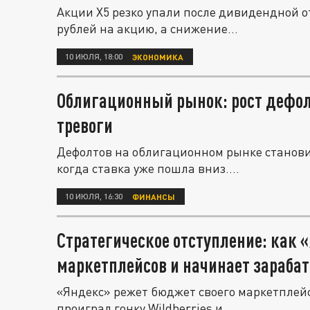
Акции X5 резко упали после дивидендной от
рублей на акцию, а снижение...
10 ИЮЛЯ, 18:00
ЭКОНОМИКА
Облигационный рынок: рост дефол
тревоги
Дефолтов на облигационном рынке становит
когда ставка уже пошла вниз....
10 ИЮЛЯ, 16:30
ФИНАНСЫ
Стратегическое отступление: как 
маркетплейсов и начинает зараба
«Яндекс» режет бюджет своего маркетплейса
проиграл гонку Wildberries и...