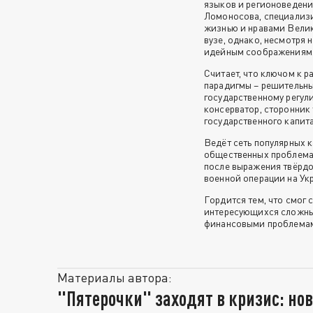
языков и регионоведени
Ломоносова, специализи
жизнью и нравами Вели
вузе, однако, несмотря 
идейным соображениям
Считает, что ключом к 
парадигмы – решительны
государственному регул
консерватор, сторонник
государственного капит
Ведёт сеть популярных к
общественных проблемах
после выражения твёрдо
военной операции на Ук
Гордится тем, что смог 
интересующихся сложным
финансовыми проблема
Материалы автора:
"Пятерочки" заходят в кризис: но