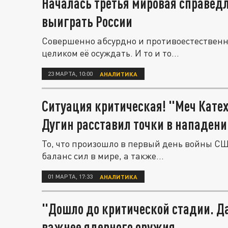
Началась третья мировая справедли
выиграть России
Совершенно абсурдно и противоестественно
целиком её осуждать. И то и то...
23 МАРТА, 10:00
АНАЛИТИКА
Ситуация критическая! "Меч Катех
Дугин расставил точки в нападени
То, что произошло в первый день войны С
баланс сил в мире, а также...
01 МАРТА, 17:33
АНАЛИТИКА
"Дошло до критической стадии. Да
важнее ядерного оружия