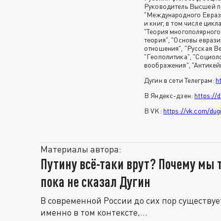
Руководитель Высшей п
"Международного Евраз
и книг, в том числе цикл
"Теория многополярного
теория", "Основы евраз
отношения", "Русская Ве
"Геополитика", "Социол
воображения", "Антикейме
Дугин в сети Телеграм:
h
В Яндекс-дзен:
https://
В VK:
https://vk.com/dug
Материалы автора:
Путину всё-таки врут? Почему мы 
пока не сказал Дугин
В современной России до сих пор существу
именно в том контексте,...