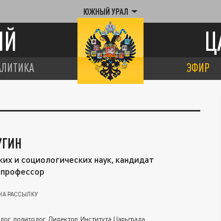
ЮЖНЫЙ УРАЛ
ИЙ
Ц
АЛИТИКА
ЭФИР
УГИН
их и социологических наук, кандидат
 профессор
НА РАССЫЛКУ
ог, политолог. Директор Института Царьграда.