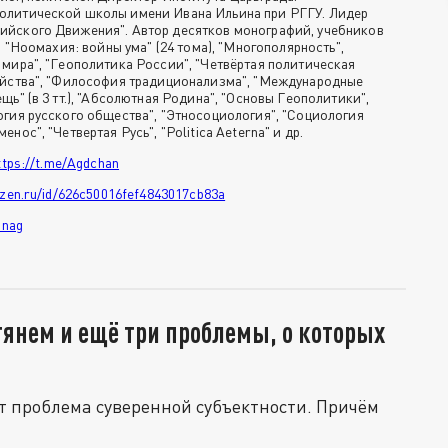
олитической школы имени Ивана Ильина при РГГУ. Лидер
ийского Движения". Автор десятков монографий, учебников
а "Ноомахия: войны ума" (24 тома), "Многополярность",
 мира", "Геополитика России", "Четвёртая политическая
ийства", "Философия традиционализма", "Международные
щь" (в 3 тт.), "Абсолютная Родина", "Основы Геополитики",
огия русского общества", "Этносоциология", "Социология
нос", "Четвертая Русь", "Politica Aeterna" и др.
ttps://t.me/Agdchan
dzen.ru/id/626c50016fef4843017cb83a
inag
тянем и ещё три проблемы, о которых
ет проблема суверенной субъектности. Причём