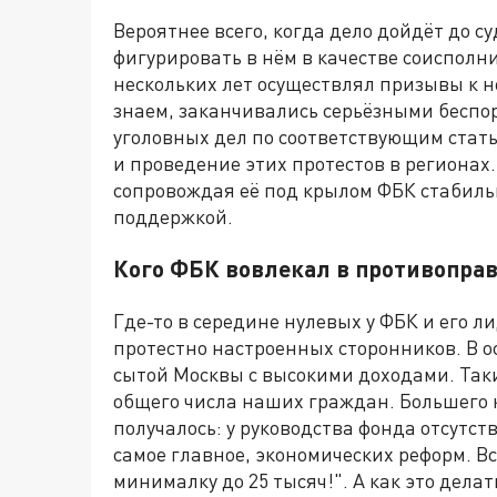
Вероятнее всего, когда дело дойдёт до с
фигурировать в нём в качестве соисполн
нескольких лет осуществлял призывы к н
знаем, заканчивались серьёзными беспо
уголовных дел по соответствующим стат
и проведение этих протестов в регионах.
сопровождая её под крылом ФБК стаби
поддержкой.
Кого ФБК вовлекал в противопра
Где-то в середине нулевых у ФБК и его 
протестно настроенных сторонников. В 
сытой Москвы с высокими доходами. Таки
общего числа наших граждан. Большего 
получалось: у руководства фонда отсутс
самое главное, экономических реформ. В
минималку до 25 тысяч!". А как это делать