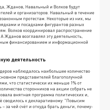
уда, Жданов, Навальный и Волков будут
ителей и организаторов. Навальный в течение
езаконным протестам. Некоторые из них, мы
рядками и посадками фигурантов разных
ьям. Волков координировал распространение
 А Жданов возглавлял эту деятельность,
льным финансированием и информационной
вную деятельность
лидеров наблюдалось наибольшее количество
основном представителей благополучной
ми, что статистически их меньше 1% от
количества сторонников на акции собрать не
твовала внятная программа политических и,
сё сводилось к декларативному: "Повысим
 – за чей счёт и откуда брать деньги, почему-