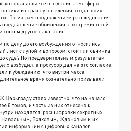
ю которых является создание атмосферы
– паники и страха у населения, создающих
сти. Логичным продолжением расследования
ть предъявление обвинения в экстремистской
 и совсем другое наказание.
 по делу до его возбуждения относились
 лист с лупой и вопросом: стоит ли овчинка
 до суда? По предварительным результатам
ело возбудил, а прокурор дал на это согласие.
ли к убеждению, что внутри масса
ка длительное время сознательно призывали
К Царьграду стало известно, что на начало
е 8 томов, и часть из них отнесена к
 внутри находятся расшифровки секретных
а Навальным, Волковым, Ждановым и их
ятия информации с цифровых каналов