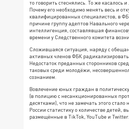
то говорить стеснялись. То же касалось 
Почему его необходимо менять весь и от
квалифицированных специалистов, в ФБК 
причине группу адептов Навального чере
интеллигенция, составлявшая финансову
времени у Следственного комитета возни
Сложившаяся ситуация, наряду с обеща
активных членов ФБК радикализироватьс
Недостаток преданных сторонников сред
таковых среди молодёжи, несовершенно
сознанием.
Вовлечение юных граждан в политическую
(в полицию с несанкционированных прот
десятками), что не замечать этого стало
России статистику о количестве детей, 
размещённые в TikTok, YouТube и Twitter