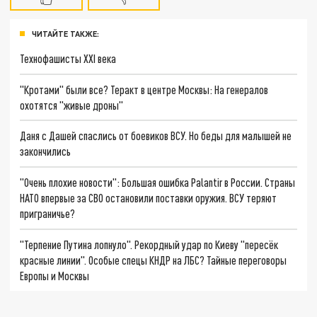
ЧИТАЙТЕ ТАКЖЕ:
Технофашисты XXI века
"Кротами" были все? Теракт в центре Москвы: На генералов
охотятся "живые дроны"
Даня с Дашей спаслись от боевиков ВСУ. Но беды для малышей не
закончились
"Очень плохие новости": Большая ошибка Palantir в России. Страны
НАТО впервые за СВО остановили поставки оружия. ВСУ теряют
приграничье?
"Терпение Путина лопнуло". Рекордный удар по Киеву "пересёк
красные линии". Особые спецы КНДР на ЛБС? Тайные переговоры
Европы и Москвы