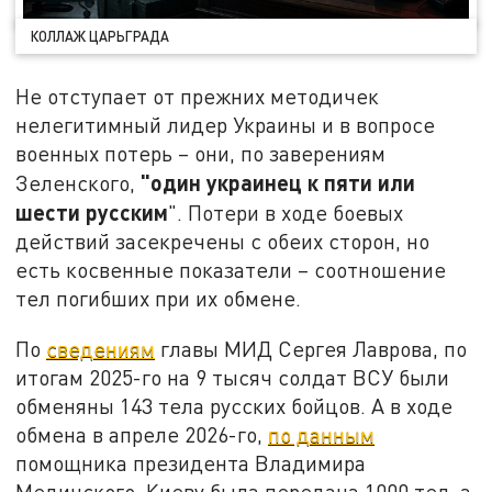
КОЛЛАЖ ЦАРЬГРАДА
Не отступает от прежних методичек
нелегитимный лидер Украины и в вопросе
военных потерь – они, по заверениям
"один украинец к пяти или
Зеленского,
шести русским
". Потери в ходе боевых
действий засекречены с обеих сторон, но
есть косвенные показатели – соотношение
тел погибших при их обмене.
По
сведениям
главы МИД Сергея Лаврова, по
итогам 2025-го на 9 тысяч солдат ВСУ были
обменяны 143 тела русских бойцов. А в ходе
обмена в апреле 2026-го,
по данным
помощника президента Владимира
Мединского, Киеву была передана 1000 тел, а