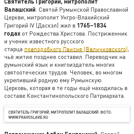
Святитель Григорий, митрополит
Валашский
. Святой Румынской Православной
Церкви, митрополит Унгро-Влахийский
1765–1834
Григорий IV (Даскэл) жил в
годах
от Рождества Христова. Постриженник
и ученик известного русского
старца
преподобного Паисия (Величковского)
,
чьё житие позднее составил. Переводчик на
румынский язык и книгоиздатель многих
святоотеческих трудов. Человек, во многом
укрепивший родную ему Румынскую
Церковь, которая в те годы ещё находилась в
составе Константинопольского Патриархата.
СВЯТИТЕЛЬ ГРИГОРИЙ, МИТРОПОЛИТ ВАЛАШСКИЙ. ФОТО:
WWW.PRAVOSLAVIE.RU
Первомученик Албан Британский