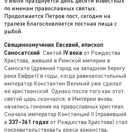
5 июля празднуется день десяти известных
по именам православных святых.
Продолжается Петров пост, сегодня на
трапезе благословляется постная пища с
рыбой.
Священномученик Евсевий, епископ
Самосатский
IV
века
. Святой
от Рождества
Христова, живший в Римской империи в
Самосате (древний город на западном берегу
реки Евфрат) в годы, когда равноапостольный
император Константин Великий уже сделал
её христианской. Однако после того как этот
святой царь скончался, в Империи вновь
начались гонения на православных христиан.
Сначала император Констанций II (правивший
337–361 годах
в
от Рождества Христова) стал
покровительствовать ереси арианства,