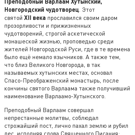
Преподобный Варлаам Хутынский,
Новгородский чудотворец
. Этот
XII
века
святой
прославился своим даром
прозорливости и прижизненных
чудотворений, строгой аскетической
монашеской жизнью, проповедью среди
жителей Новгородской Руси, где в те времена
было ещё немало язычников. А также тем,
что близ Великого Новгорода, в так
называемых хутынских местах, основал
Спасо-Преображенский монастырь, после
кончины святого Варлаама также получивший
наименование Варлаамо-Хутынского.
Преподобный Варлаам совершал
непрестанные молитвы, соблюдал
строжайший пост, лично пахал землю и рубил
лес, исполняя слова Священного Писания: