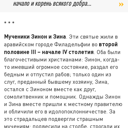
начало и корень всякого добра...
* * *
Мученики Зинон и Зина
. Эти святые жили в
второй
аравийском городе Филадельфии во
половине
III
– начале
IV
столетия
. Оба были
благочестивыми христианами: Зинон, когда-
то имевший огромное состояние, раздал его
бедным и отпустил рабов; только один из
слуг, преданный бывшему хозяину, Зина,
остался с Зиноном вместе как друг,
сомолитвенник и помощник. Однажды Зинон
и Зина вместе пришли к местному правителю
и обличили его в идолопоклонничестве. За
это страдальцев подвергли страшным
мучениям: подвесили на столбе, строгали их