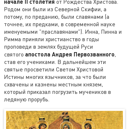
начале
II
столетия
от Рождества Христова.
Родом они были из Северной Скифии, а
потому, по преданию, были славянами (а
точнее, их предками, в современной науке
именуемыми "праславянами"). Инна, Пинна и
Римма приняли христианство в годы
проповеди в землях будущей Руси
апостола Андрея Первозванного
святого
,
став его учениками. В дальнейшем эти
святые просветили Светом Христовой
Истины многих язычников, за что были
схвачены и казнены местным князем,
который приказал погрузить мучеников в
ледяную прорубь.