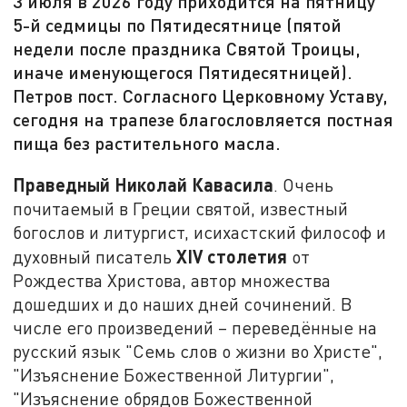
3 июля в 2026 году приходится на пятницу
5-й седмицы по Пятидесятнице (пятой
недели после праздника Святой Троицы,
иначе именующегося Пятидесятницей).
Петров пост. Согласного Церковному Уставу,
сегодня на трапезе благословляется постная
пища без растительного масла.
Праведный Николай Кавасила
. Очень
почитаемый в Греции святой, известный
богослов и литургист, исихастский философ и
XIV
столетия
духовный писатель
от
Рождества Христова, автор множества
дошедших и до наших дней сочинений. В
числе его произведений – переведённые на
русский язык "Семь слов о жизни во Христе",
"Изъяснение Божественной Литургии",
"Изъяснение обрядов Божественной