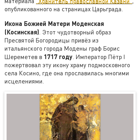
материала
"Хранитель православной Казани"
,
опубликованного на страницах Царьграда.
Икона Божией Матери Моденская
(Косинская)
. Этот чудотворный образ
Пресвятой Богородицы привёз из
итальянского города Модены граф Борис
1717 году
Шереметев в
. Император Пётр I
пожертвовал эту икону храму подмосковного
села Косино, где она прославилась многими
исцелениями.