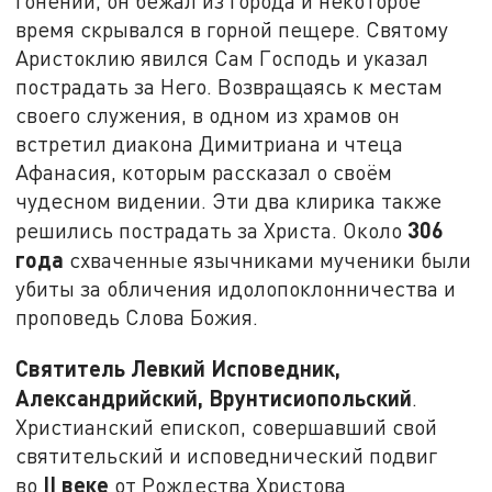
гонений, он бежал из города и некоторое
время скрывался в горной пещере. Святому
Аристоклию явился Сам Господь и указал
пострадать за Него. Возвращаясь к местам
своего служения, в одном из храмов он
встретил диакона Димитриана и чтеца
Афанасия, которым рассказал о своём
чудесном видении. Эти два клирика также
306
решились пострадать за Христа. Около
года
схваченные язычниками мученики были
убиты за обличения идолопоклонничества и
проповедь Слова Божия.
Святитель Левкий Исповедник,
Александрийский, Врунтисиопольский
.
Христианский епископ, совершавший свой
святительский и исповеднический подвиг
II
веке
во
от Рождества Христова