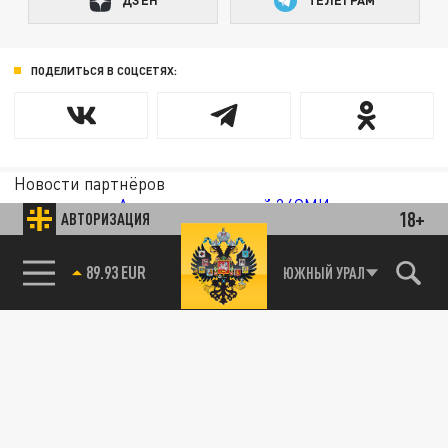
ДЗЕН
ТЕЛЕГРАМ
ПОДЕЛИТЬСЯ В СОЦСЕТЯХ:
Новости партнёров
Агрегатор новостей 24СМИ
18+
АВТОРИЗАЦИЯ
89.93 EUR
ЮЖНЫЙ УРАЛ
85.64 BRENT