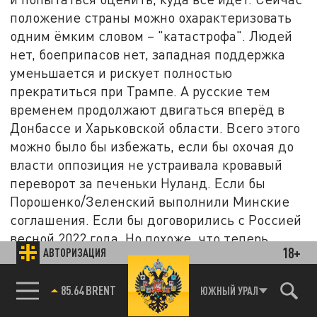
положение страны можно охарактеризовать
одним ёмким словом – "катастрофа". Людей
нет, боеприпасов нет, западная поддержка
уменьшается и рискует полностью
прекратиться при Трампе. А русские тем
временем продолжают двигаться вперёд в
Донбассе и Харьковской области. Всего этого
можно было бы избежать, если бы охочая до
власти оппозиция не устраивала кровавый
переворот за печеньки Нуланд. Если бы
Порошенко/Зеленский выполнили Минские
соглашения. Если бы договорились с Россией
весной 2022 года. Но похоже, что теперь
18+
АВТОРИЗАЦИЯ
судьба Украины предопределена. И решать
её точно будут не в Киеве.
85.64 BRENT
ЮЖНЫЙ УРАЛ
Читайте также: