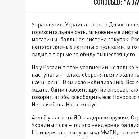
СОЛОВЬЁВ: "А З
Управление. Украина – снова Дикое поле
горизонтальная сеть, мгновенные лифты
магазины, балльная система закупок. Ро
непотопляемые лапины с пузиками, в то 
сидит в тюрьме за обиду вышестоящего…
Но у России в этом уравнении не только 
наступать – только обороняться и жалить
начинали". В смысле мобилизацию. Все го
ждать. Одни говорят, другие опровергают
говорит: чтобы освободить всю Новоросс
Не поймёшь. Но не минус.
А ещё у нас есть ЯО – ядерное оружие. Ст
Украины пока – только неядерная баллист
Штилермана, выпускника МФТИ, по совм