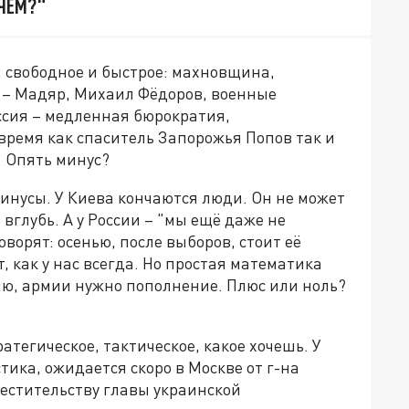
АЧЕМ?"
, свободное и быстрое: махновщина,
 – Мадяр, Михаил Фёдоров, военные
ссия – медленная бюрократия,
время как спаситель Запорожья Попов так и
 Опять минус?
минусы. У Киева кончаются люди. Он не может
 вглубь. А у России – "мы ещё даже не
ворят: осенью, после выборов, стоит её
, как у нас всегда. Но простая математика
ию, армии нужно пополнение. Плюс или ноль?
ратегическое, тактическое, какое хочешь. У
ика, ожидается скоро в Москве от г-на
естительству главы украинской