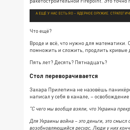
ракетостроительной Firepoint. Это точно 
А ЕЩЁ У НАС ЕСТЬ ЯО – ЯДЕРНОЕ ОРУЖИЕ. СТРАТЕГИ
Что ещё?
Вроде и всё, что нужно для математики.
помножить и сложить, продлить кривые д
Пять лет? Десять? Пятнадцать?
Стол переворачивается
Захара Прилепина не назовёшь паникёро
написал у себя в канале, – освобождени
"С чего мы вообще взяли, что Украина прек
Для Украины война – это деньги, это смысл
возобновляющийся ресурс. Люди у них конча