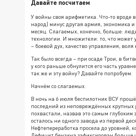
Давайте посчитаем
У войны своя арифметика. Что-то вроде 
народ) минус другая армия, экономика и н
месяц. Слагаемых, конечно, больше: люд
технологии. И множители: то, что может 
– боевой дух, качество управления, воля
Так было всегда – при осаде Трои, в бит
у кого раньше обнулится его часть уравн
так же и эту войну? Давайте попробуем.
Начнём со слагаемых.
В ночь на 6 июля беспилотник ВСУ прошё
последний из неповреждённых крупных р
похвастали, назвав это самым глубоким з
осталось ни одного завода из первой де
Нефтепереработка просела до уровней, к
Дефицит бензина зафиксирован больше че