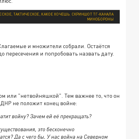
плюс.
ЧЕСКОЕ, ТАКТИЧЕСКОЕ, КАКОЕ ХОЧЕШЬ. СКРИНШОТ ТГ-КАНАЛА
МИНОБОРОНЫ
 Слагаемые и множители собрали. Остаётся
о пересечения и попробовать назвать дату.
м или "нетвойняшкой". Тем важнее то, что он
е ДНР не положит конец войне:
ратит войну? Зачем ей её прекращать?
 существования, это бесконечно
тся? Да с чего бы. У нас война на Северном