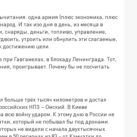
вычитания: одна армия (плюс экономика, плюс
арод. И так изо дня в день, из месяца в
и, снаряды, деньги, топливо, управление,
удвоить, утроить или обнулить эти слагаемые,
 к достижению цели.
ве при Гавгамелах, в блокаду Ленинграда. Тот,
ения, проигрывает. Почему бы не посчитать
л больше трёх тысяч километров и достал
оссийских НПЗ – Омский. В Киеве
а всю войну ударом. К этому дню в России не
сятки, который не побывал бы под дронами.
оторых не видели с начала двухтысячных.
м в 50 регионах из 83 – от Камчатки до