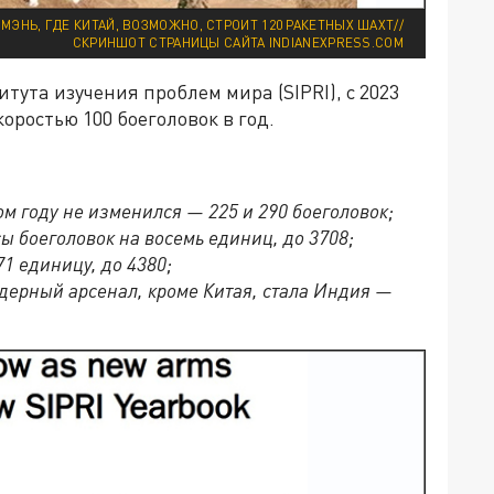
НЬ, ГДЕ КИТАЙ, ВОЗМОЖНО, СТРОИТ 120 РАКЕТНЫХ ШАХТ//
СКРИНШОТ СТРАНИЦЫ САЙТА INDIANEXPRESS.COM
тута изучения проблем мира (SIPRI), с 2023
оростью 100 боеголовок в год.
 году не изменился — 225 и 290 боеголовок;
ы боеголовок на восемь единиц, до 3708;
1 единицу, до 4380;
дерный арсенал, кроме Китая, стала Индия —