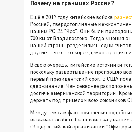
Почему на границах России?
Ещё в 2017 году китайские войска
размес
Россией, твёрдотопливные межконтинен
нашим РС-24 "Ярс". Они были приведены
700 км от Владивостока. Тогда мнения ан
нашей страны разделились: одни считали
другие — что это скорее демонстрация с
В свою очередь, китайские источники тог
поскольку развёртывание произошло всег
первый президентский срок. В США пола
сдерживание. Чем севернее расположены
достичь американской территории. Кроме
держать под прицелом всех союзников 
Между тем сам факт появления подобных о
вызывает особого беспокойства у наших 
Общероссийской организации "Офицеры 