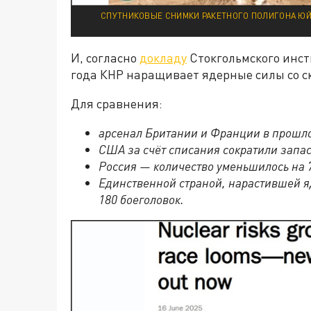
СПУТНИКОВЫЕ СНИМКИ РАКЕТНОГО ПОЛИГОНА ЮЙМЭ
И, согласно
докладу
Стокгольмского инсти
года КНР наращивает ядерные силы со ск
Для сравнения:
арсенал Британии и Франции в прошлом
США за счёт списания сократили запас
Россия — количество уменьшилось на 7
Единственной страной, нарастившей я
180 боеголовок.