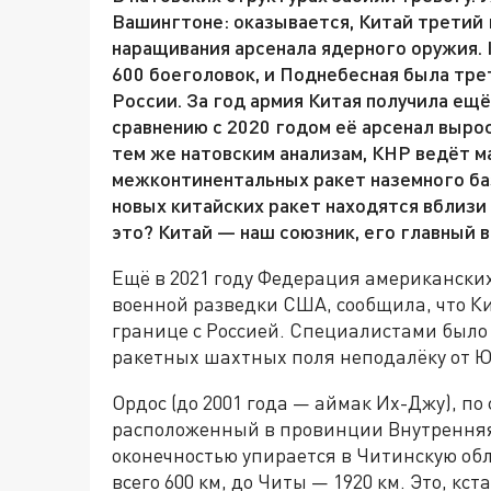
Вашингтоне: оказывается, Китай третий
наращивания арсенала ядерного оружия. 
600 боеголовок, и Поднебесная была тре
России. За год армия Китая получила ещё
сравнению c 2020 годом её арсенал вырос
тем же натовским анализам, КНР ведёт 
межконтинентальных ракет наземного ба
новых китайских ракет находятся вблизи 
это? Китай — наш союзник, его главный в
Ещё в 2021 году Федерация американских
военной разведки США, сообщила, что 
границе с Россией. Специалистами был
ракетных шахтных поля неподалёку от Ю
Ордос (до 2001 года — аймак Их-Джу), по
расположенный в провинции Внутренняя 
оконечностью упирается в Читинскую обл
всего 600 км, до Читы — 1920 км. Это, кс