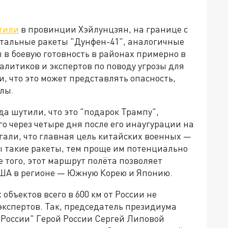
тили
в провинции Хэйлунцзян, на границе с
тальные ракеты "Дунфен-41", аналогичные
 в боевую готовность в районах примерно в
алитиков и экспертов по поводу угрозы для
, что это может представлять опасность,
илы.
да шутили, что это "подарок Трампу",
о через четыре дня после его инаугурации на
гали, что главная цель китайских военных —
 такие ракеты, тем проще им потенциально
 того, этот маршрут полёта позволяет
США в регионе — Южную Корею и Японию.
бъектов всего в 600 км от России не
экспертов. Так, председатель президиума
России" Герой России Сергей Липовой