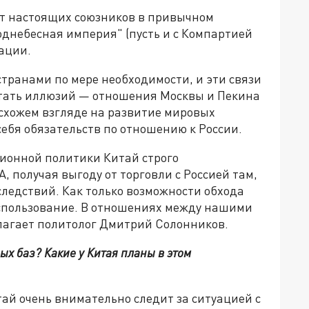
нет настоящих союзников в привычном
однебесная империя" (пусть и с Компартией
уации.
транами по мере необходимости, и эти связи
питать иллюзий — отношения Москвы и Пекина
 схожем взгляде на развитие мировых
себя обязательств по отношению к России.
ционной политики Китай строго
 получая выгоду от торговли с Россией там,
следствий. Как только возможности обхода
использование. В отношениях между нашими
олагает политолог Дмитрий Солонников.
ых баз? Какие у Китая планы в этом
тай очень внимательно следит за ситуацией с