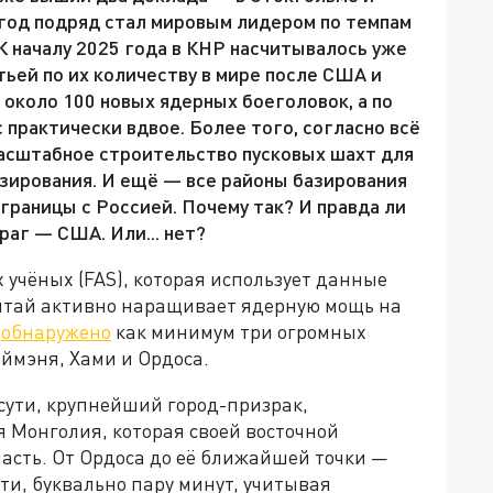
 год подряд стал мировым лидером по темпам
К началу 2025 года в КНР насчитывалось уже
тьей по их количеству в мире после США и
 около 100 новых ядерных боеголовок, а по
 практически вдвое. Более того, согласно всё
масштабное строительство пусковых шахт для
зирования. И ещё — все районы базирования
границы с Россией. Почему так? И правда ли
раг — США. Или... нет?
 учёных (FAS), которая использует данные
Китай активно наращивает ядерную мощь на
о
обнаружено
как минимум три огромных
ймэня, Хами и Ордоса.
 сути, крупнейший город-призрак,
Монголия, которая своей восточной
асть. От Ордоса до её ближайшей точки —
тати, буквально пару минут, учитывая