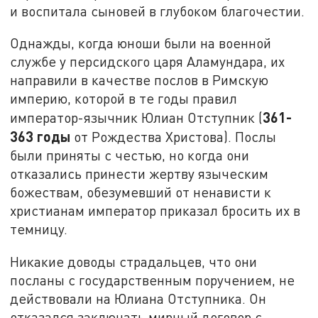
и воспитала сыновей в глубоком благочестии.
Однажды, когда юноши были на военной
службе у персидского царя Аламундара, их
направили в качестве послов в Римскую
империю, которой в те годы правил
361-
император-язычник Юлиан Отступник (
363 годы
от Рождества Христова). Послы
были приняты с честью, но когда они
отказались принести жертву языческим
божествам, обезумевший от ненависти к
христианам император приказал бросить их в
темницу.
Никакие доводы страдальцев, что они
посланы с государственным поручением, не
действовали на Юлиана Отступника. Он
отказался заключать мирный договор с