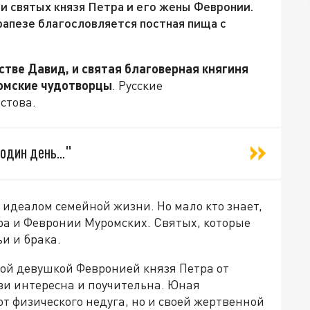
и святых князя Петра и его жены Февронии.
рапезе благословляется постная пища с
стве Давид, и святая благоверная княгиня
ромские чудотворцы
. Русские
стова.
один день..."
идеалом семейной жизни. Но мало кто знает,
ра и Февронии Муромских. Святых, которые
и и брака.
кой девушкой Февронией князя Петра от
и интересна и поучительна. Юная
от физического недуга, но и своей жертвенной