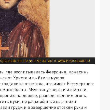
ОДОБНОМУЧЕНИЦА ФЕВРОНИЯ. ФОТО: WWW.PRAVOSLAVIE.RU
ль, где воспитывалась Феврония, монахинь
ься от Христа и выйти замуж за
страдалица ответила, что имеет Бессмертного
земные блага. Мученицу зверски избивали,
вронию на дереве, разведя под ним огонь.
атить муки, но разъярённые язычники
зали груди и в завершение отсекли руки и