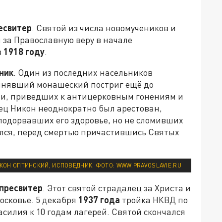
есвитер
. Святой из числа новомучеников и
 за Православную веру в начале
в
1918 году
.
ник
. Один из последних насельников
инявший монашеский постриг ещё до
ти, приведших к антицерковным гонениям и
тец Никон неоднократно был арестован,
 подорвавших его здоровье, но не сломивших
ся, перед смертью причастившись Святых
ОН ОПТИНСКИЙ, ИСПОВЕДНИК. ФОТО: WWW.PRAVOSLAVIE.RU
пресвитер
. Этот святой страдалец за Христа и
осковье. 5 декабря
1937 года
тройка НКВД по
силия к 10 годам лагерей. Святой скончался