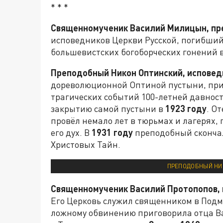
* * *
Священномученик Василий Милицын, пр
исповедников Церкви Русской, погибший
большевистских богоборческих гонений 
Преподобный Никон Оптинский, исповед
дореволюционной Оптиной пустыни, пр
трагических событий 100-летней давнос
закрытию самой пустыни в
1923 году
. О
провёл немало лет в тюрьмах и лагерях,
его дух. В
1931 году
преподобный скончал
Христовых Тайн.
ПРЕПОДОБНЫЙ НИК
Священномученик Василий Протопопов, 
Его Церковь служил священником в Подм
ложному обвинению приговорила отца Ва