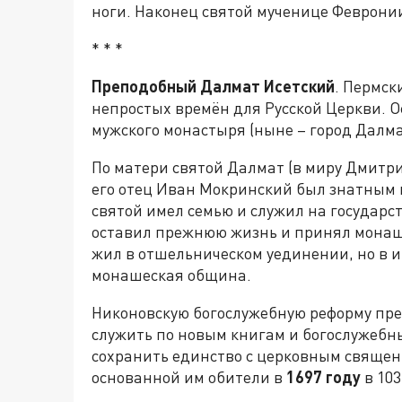
ноги. Наконец святой мученице Февронии
* * *
Преподобный Далмат Исетский
. Пермск
непростых времён для Русской Церкви. 
мужского монастыря (ныне – город Далма
По матери святой Далмат (в миру Дмитри
его отец Иван Мокринский был знатным 
святой имел семью и служил на государст
оставил прежнюю жизнь и принял монаше
жил в отшельническом уединении, но в и
монашеская община.
Никоновскую богослужебную реформу пр
служить по новым книгам и богослужебны
сохранить единство с церковным свяще
основанной им обители в
1697 году
в 103