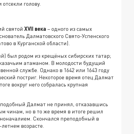
 отсекли голову.
ий святой
XVII
века
– одного из самых
Основатель Далматовского Свято-Успенского
тово в Курганской области).
й) был родом из крещёных сибирских татар;
казачьим атаманом. В молодости будущий
венной службе. Однако в 1642 или 1643 году
ский постриг. Некоторое время отец Далмат
тоге вокруг него собралась крупная
еподобный Далмат не принял, отказавшись
м чинам, но в то же время в итоге решил
нноначалием. Скончался преподобный в
-летнем возрасте.