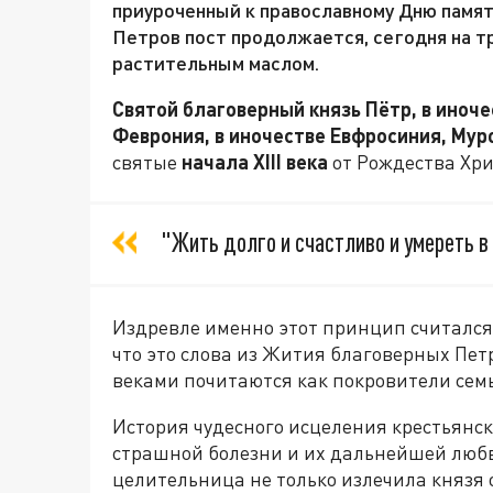
приуроченный к православному Дню памят
Петров пост продолжается, сегодня на т
растительным маслом.
Святой благоверный князь Пётр, в иноче
Феврония, в иночестве Евфросиния, Му
святые
начала
XIII
века
от Рождества Хри
"Жить долго и счастливо и умереть в 
Издревле именно этот принцип считался 
что это слова из Жития благоверных Пет
веками почитаются как покровители семь
История чудесного исцеления крестьянс
страшной болезни и их дальнейшей любв
целительница не только излечила князя 