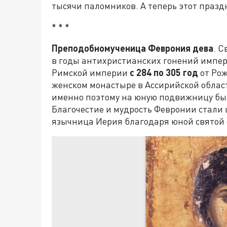
тысячи паломников. А теперь этот празд
* * *
Преподобномученица Феврония дева
. С
в годы антихристианских гонений импер
Римской империи
с
284 по 305 год
от Рож
женском монастыре в Ассирийской област
именно поэтому на юную подвижницу бы
Благочестие и мудрость Февронии стали 
язычница Иерия благодаря юной святой о