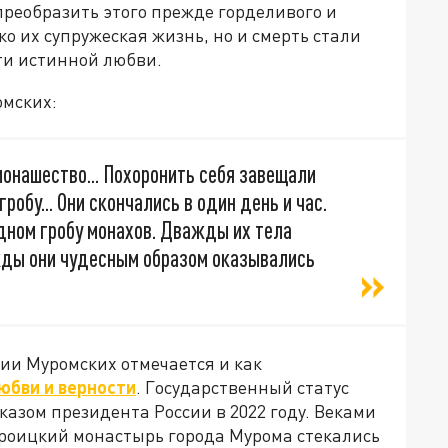
преобразить этого прежде горделивого и
о их супружеская жизнь, но и смерть стали
ти истинной любви.
омских:
монашество... Похоронить себя завещали
робу... Они скончались в один день и час.
дном гробу монахов. Дважды их тела
жды они чудесным образом оказывались
ии Муромских отмечается и как
юбви и верности
. Государственный статус
азом президента России в 2022 году. Веками
Троицкий монастырь города Мурома стекались