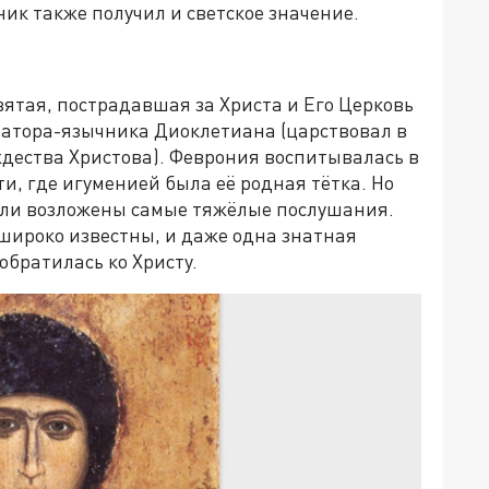
ник также получил и светское значение.
вятая, пострадавшая за Христа и Его Церковь
атора-язычника Диоклетиана (царствовал в
дества Христова). Феврония воспитывалась в
и, где игуменией была её родная тётка. Но
ли возложены самые тяжёлые послушания.
широко известны, и даже одна знатная
братилась ко Христу.