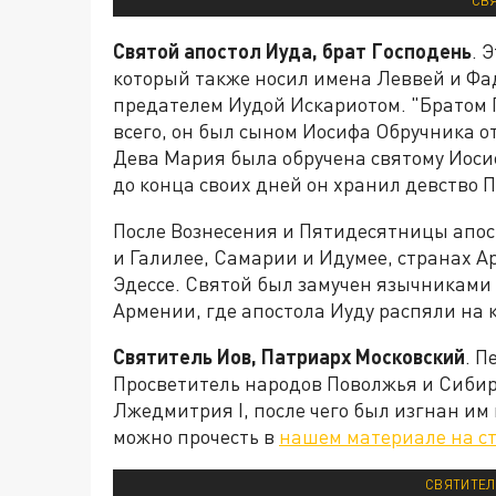
СВЯ
Святой апостол Иуда, брат Господень
. 
который также носил имена Леввей и Фадд
предателем Иудой Искариотом. "Братом Г
всего, он был сыном Иосифа Обручника о
Дева Мария была обручена святому Иосиф
до конца своих дней он хранил девство 
После Вознесения и Пятидесятницы апос
и Галилее, Самарии и Идумее, странах А
Эдессе. Святой был замучен язычниками
Армении, где апостола Иуду распяли на 
Святитель Иов, Патриарх Московский
. П
Просветитель народов Поволжья и Сибир
Лжедмитрия I, после чего был изгнан им
можно прочесть в
нашем материале на с
СВЯТИТЕЛ