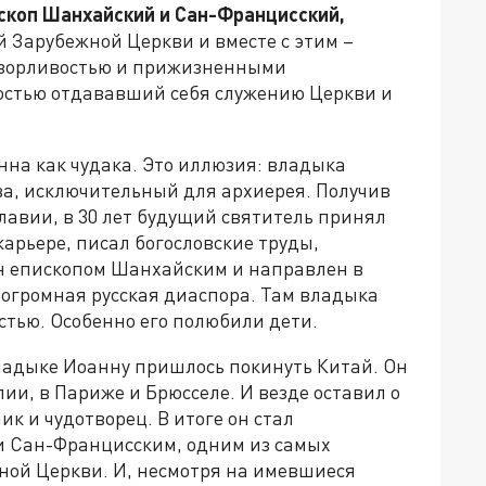
ископ Шанхайский и Сан-Францисский,
 Зарубежной Церкви и вместе с этим –
озорливостью и прижизненными
остью отдававший себя служению Церкви и
на как чудака. Это иллюзия: владыка
ва, исключительный для архиерея. Получив
лавии, в 30 лет будущий святитель принял
арьере, писал богословские труды,
н епископом Шанхайским и направлен в
 огромная русская диаспора. Там владыка
стью. Особенно его полюбили дети.
ладыке Иоанну пришлось покинуть Китай. Он
ии, в Париже и Брюсселе. И везде оставил о
к и чудотворец. В итоге он стал
 Сан-Францисским, одним из самых
ной Церкви. И, несмотря на имевшиеся