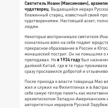
Святитель Иоанн (Максимович), архиеп
чудотворец
. Выдающийся иерарх Русской
блаженный старец, известный своей пр
чудотворениями. Настоящий аскет, полн
людям.
Некоторые воспринимали святителя Иоан
сознательно взял на себя подвиг юродст
прекрасное образование в России и Югос
монашеский постриг. Он не помышлял о к
преподавал. Но
в 1934 году
был назначе
далёкий Китай, где в те годы проживала
сразу прославился добротой и отзывчиво
После прихода к власти товарища Мао в
жил и служил на Филиппинах и в Австрал
себе самую тёплую память как молитвенни
архиепископом Западно-Американским и
авторитетных иерархов Русской Зарубеж