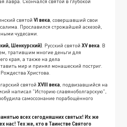
я лавра. Скончался святой в глубокой
инский святой
VI
века
, совершавший свои
салима. Прославился строжайшей аскезой,
нными чудесами.
кий, Шенкурский)
. Русский святой
XV
века
. В
ем, тратившим многие деньги для
го края, а также на дела
ставить мир и принял монашеский постриг.
 Рождества Христова.
лгарский святой
XVIII
века
, подвизавшийся на
исий написал "Историю славяноболгарскую",
пробудила самосознание порабощённого
памятью всех сегодняшних святых! Их же
х нас! Тех же, кто в Таинстве Святого