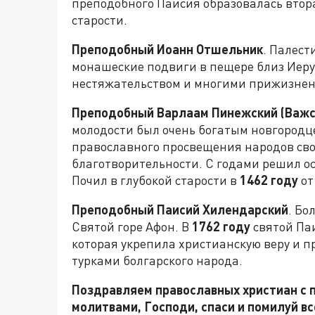
преподобного Паисия образовалась втора
старости.
Преподобный Иоанн Отшельник
. Палест
монашеские подвиги в пещере близ Иеру
нестяжательством и многими прижизне
Преподобный Варлаам Пинежский (Важс
молодости был очень богатым новгородц
православного просвещения народов свое
благотворительности. С годами решил о
Почил в глубокой старости в
1462 году
от
Преподобный Паисий Хилендарский
. Бо
Святой горе Афон. В
1762 году
святой Па
которая укрепила христианскую веру и 
турками болгарского народа.
Поздравляем православных христиан с 
молитвами, Господи, спаси и помилуй все