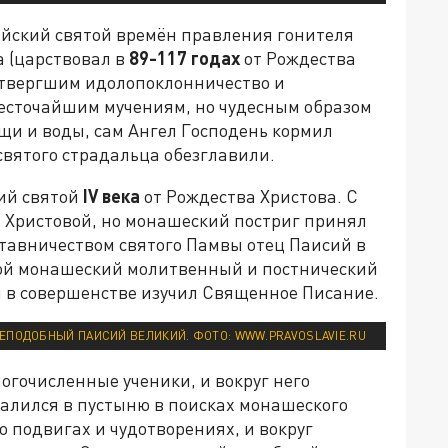
ийский святой времён правления гонителя
 (царствовал в
89-117 годах
от Рождества
отвергшим идолопоклонничество и
есточайшим мучениям, но чудесным образом
ищи и воды, сам Ангел Господень кормил
святого страдальца обезглавили.
кий святой
IV
века
от Рождества Христова. С
 Христовой, но монашеский постриг принял
ставничеством святого Памвы отец Паисий в
вой монашеский молитвенный и постнический
 в совершенстве изучил Священное Писание.
ЕПОДОБНЫЙ ПАИСИЙ ВЕЛИКИЙ. ФОТО: WWW.PRAVOSLAVIE.RU
ногочисленные ученики, и вокруг него
удалился в пустыню в поисках монашеского
го подвигах и чудотворениях, и вокруг