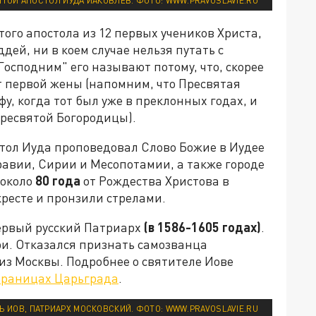
ТОЙ АПОСТОЛ ИУДА ИАКОВЛЕВ. ФОТО: WWW.PRAVOSLAVIE.RU
Этого апостола из 12 первых учеников Христа,
ей, ни в коем случае нельзя путать с
осподним" его называют потому, что, скорее
т первой жены (напомним, что Пресвятая
у, когда тот был уже в преклонных годах, и
Пресвятой Богородицы).
тол Иуда проповедовал Слово Божие в Иудее
равии, Сирии и Месопотамии, а также городе
 около
80 года
от Рождества Христова в
кресте и пронзили стрелами.
ервый русский Патриарх
(в
1586-1605 годах)
.
и. Отказался признать самозванца
 из Москвы. Подробнее о святителе Иове
траницах Царьграда
.
Ь ИОВ, ПАТРИАРХ МОСКОВСКИЙ. ФОТО: WWW.PRAVOSLAVIE.RU