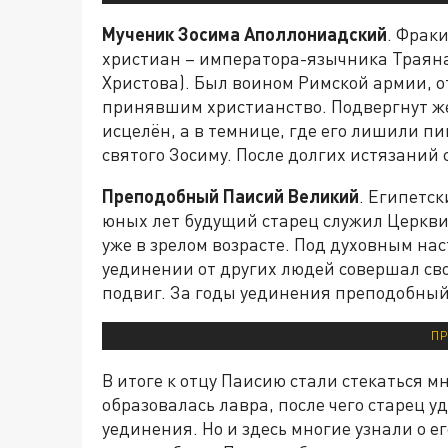
Мученик Зосима Аполлониадский
. Фрак
христиан – императора-язычника Траяна
Христова). Был воином Римской армии, 
принявшим христианство. Подвергнут ж
исцелён, а в темнице, где его лишили п
святого Зосиму. После долгих истязаний 
Преподобный Паисий Великий
. Египетс
юных лет будущий старец служил Церкви
уже в зрелом возрасте. Под духовным на
уединении от других людей совершал с
подвиг. За годы уединения преподобный
ПР
В итоге к отцу Паисию стали стекаться м
образовалась лавра, после чего старец 
уединения. Но и здесь многие узнали о е