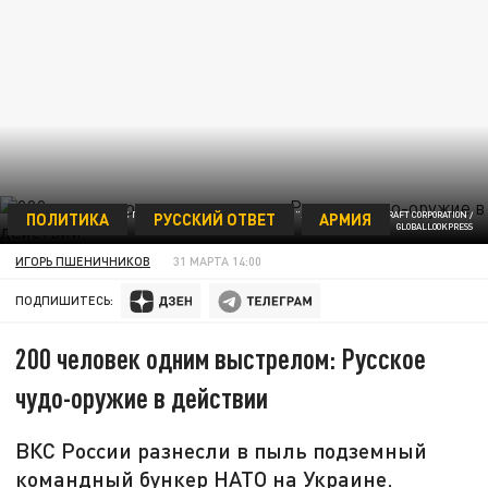
ПОЛИТИКА
РУССКИЙ ОТВЕТ
АРМИЯ
МИГ-31 С ГИПЕРЗВУКОВОЙ РАКЕТОЙ "КИНЖАЛ". ФОТО: UNITED AIRCRAFT CORPORATION /
GLOBALLООKPRESS
ИГОРЬ ПШЕНИЧНИКОВ
31 МАРТА 14:00
ПОДПИШИТЕСЬ:
200 человек одним выстрелом: Русское
чудо-оружие в действии
ВКС России разнесли в пыль подземный
командный бункер НАТО на Украине.