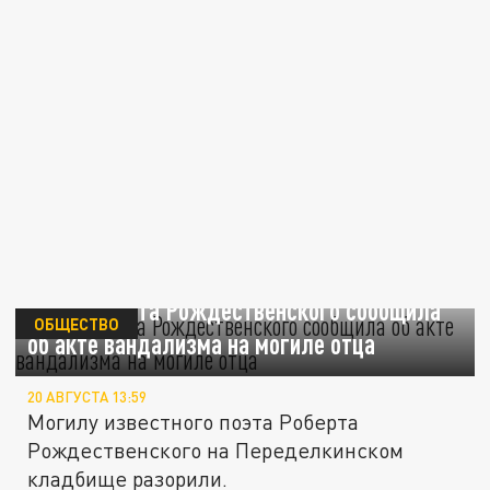
Дочь Роберта Рождественского сообщила
ОБЩЕСТВО
об акте вандализма на могиле отца
20 АВГУСТА 13:59
Могилу известного поэта Роберта
Рождественского на Переделкинском
кладбище разорили.