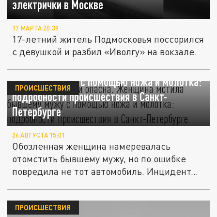
электрички в Москве
17 МАРТА 20:39
17-летний житель Подмосковья поссорился
с девушкой и разбил «Иволгу» на вокзале.
Ревнива, в ярости опасна. Женщина мстила
бывшему мужу с помощью ножа и молотка:
ПРОИСШЕСТВИЯ
подробности происшествия в Санкт-
Петербурге
26 АВГУСТА 15:01
Обозленная женщина намеревалась
отомстить бывшему мужу, но по ошибке
повредила не тот автомобиль. Инцидент...
ПРОИСШЕСТВИЯ