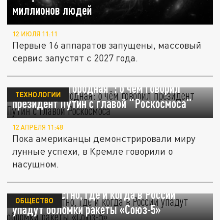
миллионов людей
12 ИЮЛЯ 11:11
Первые 16 аппаратов запущены, массовый
сервис запустят с 2027 года.
"Задача благородная": о чём говорил
ТЕХНОЛОГИИ
президент Путин с главой "Роскосмоса"
12 АПРЕЛЯ 11:48
Пока американцы демонстрировали миру
лунные успехи, в Кремле говорили о
насущном.
Стало известно, где и когда в России
ОБЩЕСТВО
упадут обломки ракеты «Союз-5»