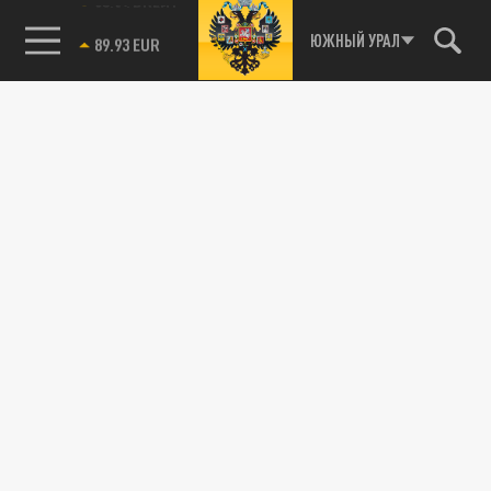
бы против самой России. Дмитрий...
85.64 BRENT
ЮЖНЫЙ УРАЛ
НАУКА
Жизнь на Марсе уже не миф? Учёные
сделали шокирующее открытие
13 СЕНТЯБРЯ 14:58
Исследователи обнаружили на Марсе
необычные пятна, похожие на следы
древних организмов. Пока нет точного...
Биография Станислава Алымова: что