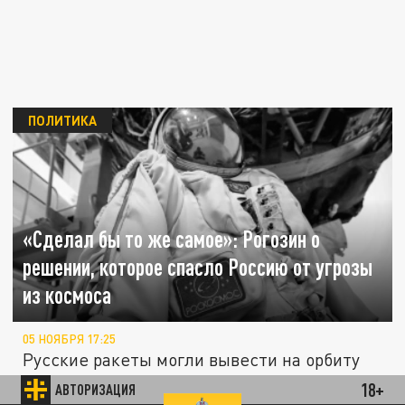
ПОЛИТИКА
«Сделал бы то же самое»: Рогозин о
решении, которое спасло Россию от угрозы
из космоса
05 НОЯБРЯ 17:25
Русские ракеты могли вывести на орбиту
спутники, которые потом использовались
18+
АВТОРИЗАЦИЯ