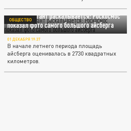
Ледяной гигант раскалывается: Роскосмос
ОБЩЕСТВО
показал фото самого большого айсберга
01 ДЕКАБРЯ 19:37
В начале летнего периода площадь
айсберга оценивалась в 2730 квадратных
километров.