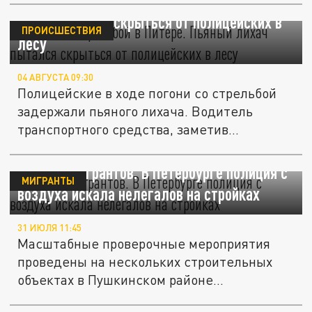
Погоня со стрельбой в Питере. Пьяный
лихач пытался скрыться от полицейских в
ПРОИСШЕСТВИЯ
лесу
04 АВГУСТА 09:30
Полицейские в ходе погони со стрельбой
задержали пьяного лихача. Водитель
транспортного средства, заметив...
Рейд на мигрантов. В Петербурге полиция с
МИГРАНТЫ
воздуха искала нелегалов на стройках
31 ИЮЛЯ 11:45
Масштабные проверочные мероприятия
проведены на нескольких строительных
объектах в Пушкинском районе...
Покусился на святое? В Петербурге