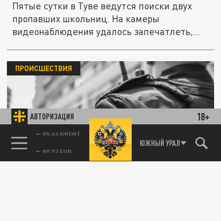
Пятые сутки в Туве ведутся поиски двух
пропавших школьниц. На камеры
видеонаблюдения удалось запечатлеть,
как...
ПРОИСШЕСТВИЯ
18+
АВТОРИЗАЦИЯ
Обманули ребёнка и "обнесли" квартиру на
85.64 BRENT
ЮЖНЫЙ УРАЛ
2,5 миллиона: в Питере задержан
подозреваемый. Подробности
05 ИЮЛЯ 14:01
В полицию заявили о квартирной краже.
Неизвестные убедили ребёнка обманом