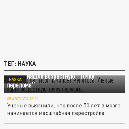
ТЕГ: НАУКА
После 50 лет мозг начинает меняться.
Ученые нашли возрастную "точку
НАУКА
перелома"
05 АВГУСТА 16:11
Ученые выяснили, что после 50 лет в мозге
начинается масштабная перестройка.