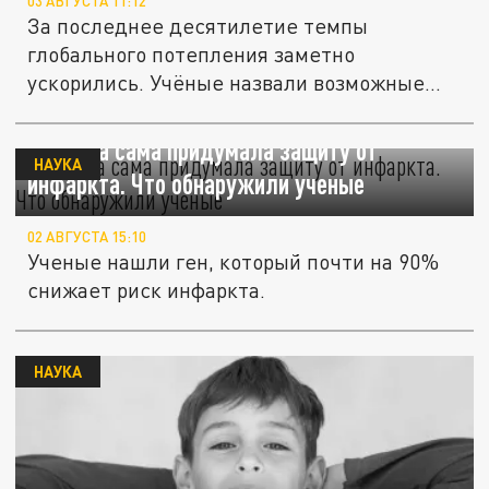
03 АВГУСТА 11:12
За последнее десятилетие темпы
глобального потепления заметно
ускорились. Учёные назвали возможные
причины.
Природа сама придумала защиту от
НАУКА
инфаркта. Что обнаружили ученые
02 АВГУСТА 15:10
Ученые нашли ген, который почти на 90%
снижает риск инфаркта.
НАУКА