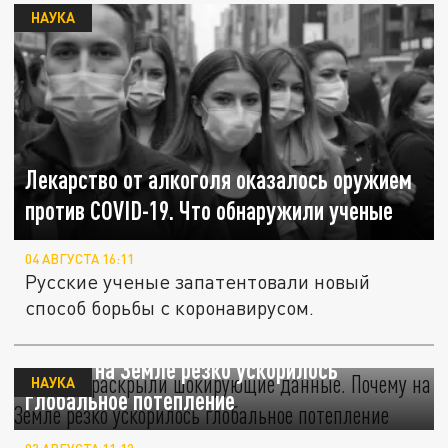
НАУКА
Лекарство от алкоголя оказалось оружием
против COVID-19. Что обнаружили ученые
04 АВГУСТА 16:11
Русские ученые запатентовали новый
способ борьбы с коронавирусом.
Учёные раскрыли шокирующие данные.
Почему на Земле резко ускорилось
НАУКА
глобальное потепление