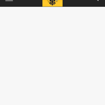
115093, г. Москва, переулок Партийный,
д.1, к.57, стр.3, эт.1, пом.I, ком.45