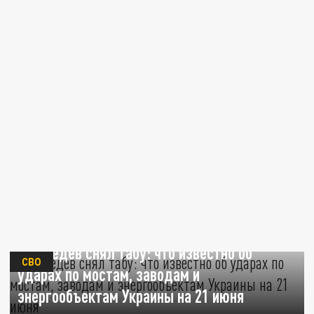
Медведев снял табу: что известно об
СВО
ударах по мостам, заводам и
энергообъектам Украины на 21 июня