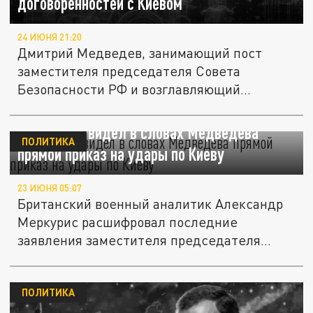
договорённостей с Киевом
24 ИЮНЯ 21:20
Дмитрий Медведев, занимающий пост
заместителя председателя Совета
Безопасности РФ и возглавляющий
партию...
Меркурис увидел в словах Медведева
ПОЛИТИКА
прямой приказ на удары по Киеву
23 ИЮНЯ 05:07
Британский военный аналитик Александр
Меркурис расшифровал последние
заявления заместителя председателя...
ПОЛИТИКА