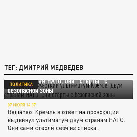
ТЕГ: ДМИТРИЙ МЕДВЕДЕВ
Объявлено. Жёсткий ультиматум Кремля
двум странам НАТО. Они "стёрты" с
ПОЛИТИКА
безопасной зоны
07 ИЮЛЯ 14:37
Baijiahao: Кремль в ответ на провокации
выдвинул ультиматум двум странам НАТО.
Они сами стёрли себя из списка...