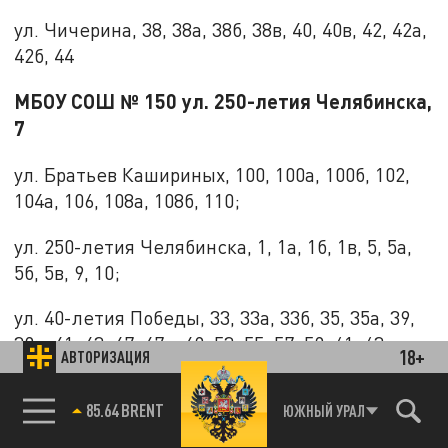
ул. Чичерина, 38, 38а, 38б, 38в, 40, 40в, 42, 42а,
42б, 44
МБОУ СОШ № 150 ул. 250-летия Челябинска,
7
ул. Братьев Кашириных, 100, 100а, 100б, 102,
104а, 106, 108а, 108б, 110;
ул. 250-летия Челябинска, 1, 1а, 1б, 1в, 5, 5а,
5б, 5в, 9, 10;
ул. 40-летия Победы, 33, 33а, 33б, 35, 35а, 39,
39а, 41, 43, 47, 47а, 49, 53, 55, 57, 59, 61, 63;
18+
АВТОРИЗАЦИЯ
ул. Солнечная, 70, 72, 74;
85.64 BRENT
ЮЖНЫЙ УРАЛ
СНТ "Любитель-3"