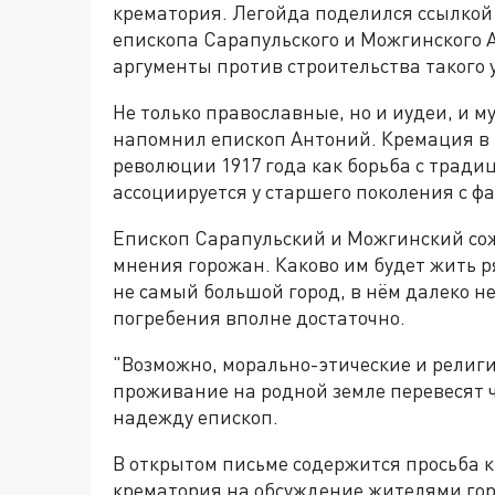
крематория. Легойда поделился ссылкой 
епископа Сарапульского и Можгинского А
аргументы против строительства такого
Не только православные, но и иудеи, и 
напомнил епископ Антоний. Кремация в 
революции 1917 года как борьба с традиц
ассоциируется у старшего поколения с 
Епископ Сарапульский и Можгинский сож
мнения горожан. Каково им будет жить р
не самый большой город, в нём далеко н
погребения вполне достаточно.
"Возможно, морально-этические и религи
проживание на родной земле перевесят ч
надежду епископ.
В открытом письме содержится просьба к
крематория на обсуждение жителями гор