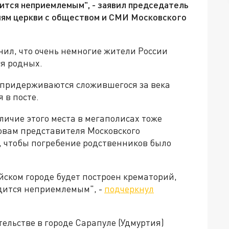
ится неприемлемым", - заявил председатель
иям церкви с обществом и СМИ Московского
нил, что очень немногие жители России
я родных.
придерживаются сложившегося за века
 в посте.
личие этого места в мегаполисах тоже
ловам представителя Московского
, чтобы погребение родственников было
йском городе будет построен крематорий,
дится неприемлемым", -
подчеркнул
тельстве в городе Сарапуле (Удмуртия)