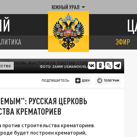
ЮЖНЫЙ УРАЛ
ИЙ
Ц
АЛИТИКА
ЭФИР
ЕСТВО
ФОТО: ZAMIR USMANOV/GLOBALLOOKPRESS
ПОДПИШИТЕСЬ:
ЕМЫМ": РУССКАЯ ЦЕРКОВЬ
СТВА КРЕМАТОРИЕВ
а против строительства крематориев.
ороде будет построен крематорий,