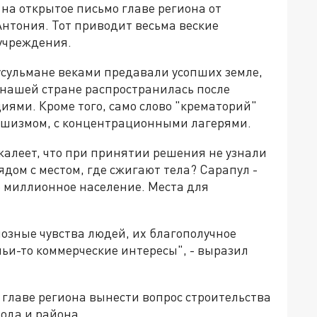
на открытое письмо главе региона от
нтония. Тот приводит весьма веские
 учреждения.
мусульмане веками предавали усопших земле,
нашей стране распространилась после
иями. Кроме того, само слово "крематорий"
фашизмом, с концентрационными лагерями.
алеет, что при принятии решения не узнали
ядом с местом, где сжигают тела? Сарапул -
е миллионное население. Места для
озные чувства людей, их благополучное
ьи-то коммерческие интересы", - выразил
 главе региона вынести вопрос строительства
ода и района.