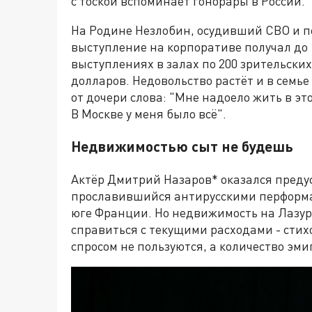
с тоской вспоминает гонорары в России.
На Родине Незлобин, осудивший СВО и п
выступление на корпоративе получал до 
выступлениях в залах по 200 зрительски
долларов. Недовольство растёт и в семь
от дочери слова: "Мне надоело жить в эт
В Москве у меня было всё".
Недвижимостью сыт не будешь
Актёр Дмитрий Назаров* оказался преду
прославившийся антирусскими перформа
юге Франции. Но недвижимость на Лазур
справиться с текущими расходами - стих
спросом не пользуются, а количество эм