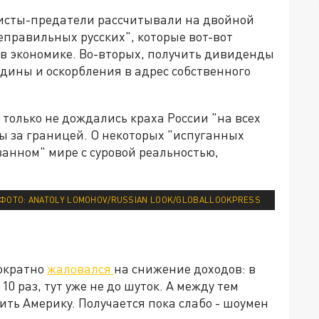
тисты-предатели рассчитывали на двойной
еправильных русских", которые вот-вот
 в экономике. Во-вторых, получить дивиденды
одины и оскорбления в адрес собственного
 только не дождались краха России "на всех
ны за границей. О некоторых "испуганных
анном" мире с суровой реальностью,
 ФОТО: ANATOLY LOMOHOV/RUSSIAN LOOK/GLOBALLOOKPRESS
ократно
жаловался
на снижение доходов: в
10 раз, тут уже не до шуток. А между тем
ть Америку. Получается пока слабо - шоумен