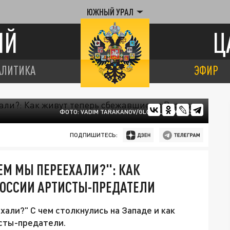
ЮЖНЫЙ УРАЛ
ИЙ
Ц
АЛИТИКА
ЭФИР
ФОТО: VADIM TARAKANOV/GLOBALLOOKPRESS
ПОДПИШИТЕСЬ:
ЕМ МЫ ПЕРЕЕХАЛИ?": КАК
РОССИИ АРТИСТЫ-ПРЕДАТЕЛИ
али?" С чем столкнулись на Западе и как
сты-предатели.