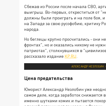
Сбежав из России после начала СВО, ар
выигрыш. Во-первых, откреститься от "н
должны были проиграть и на поле боя, и
на Западе за свою русофобию, критику Р
народа.
Но беглецы крупно просчитались - они не
фронтах", но и оказались никому не нуж
патриотах", столкнувшихся в "цивилизов
рассказало издание
KP.RU
.
АЛЕКСАНДР НЕЗЛОБИН.
Цена предательства
Юморист Александр Незлобин уже неодн
самом деле, когда заработок снижается в 
именно шутками комик и пытается покори