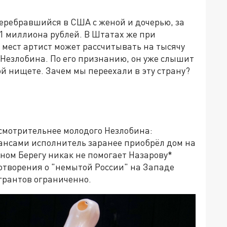
еребравшийся в США с женой и дочерью, за
1 миллиона рублей. В Штатах же при
х мест артист может рассчитывать на тысячу
е Незлобина. По его признанию, он уже слышит
ой нищете. Зачем мы переехали в эту страну?
смотрительнее молодого Незлобина:
нсами исполнитель заранее приобрёл дом на
ном Берегу никак не помогает Назарову*
отворения о "немытой России" на Западе
игрантов ограниченно.