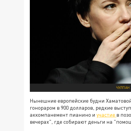
ЧУЛПАН 
Нынешние европейские будни Хаматовой с
гонораром в 900 долларов, редкие высту
аккомпанемент пианино и
участие
в поз
вечерах", где собирают деньги на "помо