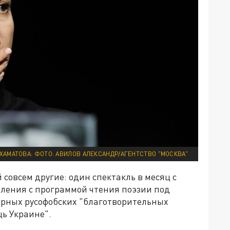
ХАМАТОВА: ФОТО: АВИЛОВ АЛЕКСАНДР/АГЕНТСТВО "МОСКВА"
овсем другие: один спектакль в месяц с
пления с программой чтения поэзии под
орных русофобских "благотворительных
щь Украине".