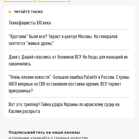
ЧИТАЙТЕ ТАКЖЕ:
Технофашисты XXI века
"Кротами" были все? Теракт в центре Москвы: На генералов
охотятся "живые дроны"
Даня с Дашей спаслись от боевиков ВСУ. Но беды для малышей не
закончились
"Очень плохие новости": Большая ошибка Palantir в России. Страны
НАТО впервые за СВО остановили поставки оружия. ВСУ теряют
приграничье?
Вот это триллер! Тайна удара Украины по иранскому судну на
Каспии раскрыта
Подписывайтесь на наши каналы
и первыми узнавайте о главных новостях