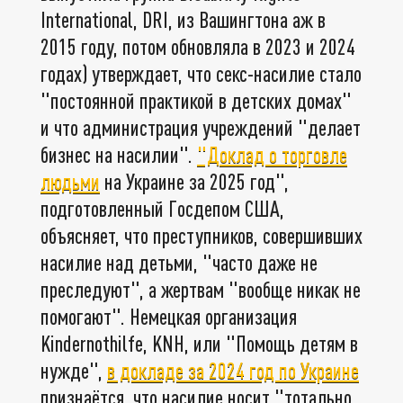
International, DRI, из Вашингтона аж в
2015 году, потом обновляла в 2023 и 2024
годах) утверждает, что секс-насилие стало
"постоянной практикой в детских домах"
и что администрация учреждений "делает
бизнес на насилии".
"Доклад о торговле
людьми
на Украине за 2025 год",
подготовленный Госдепом США,
объясняет, что преступников, совершивших
насилие над детьми, "часто даже не
преследуют", а жертвам "вообще никак не
помогают". Немецкая организация
Kindernothilfe, KNH, или "Помощь детям в
нужде",
в докладе за 2024 год по Украине
признаётся, что насилие носит "тотально