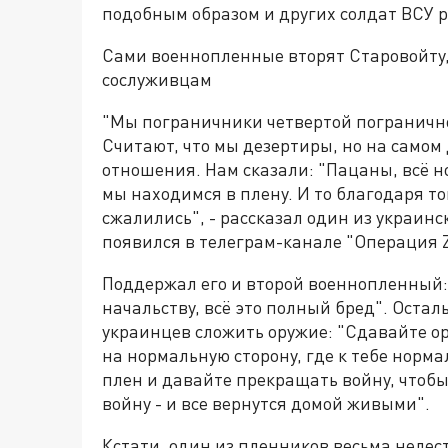
подобным образом и других солдат ВСУ 
Сами военнопленные вторят Старовойту, 
сослуживцам
"Мы пограничники четвертой погранично
Считают, что мы дезертиры, но на самом 
отношения. Нам сказали: "Пацаны, всё но
мы находимся в плену. И то благодаря то
сжалились", - рассказал один из украинс
появился в телеграм-канале "Операция Z
Поддержал его и второй военнопленный:
начальству, всё это полный бред". Оста
украинцев сложить оружие: "Сдавайте ор
на нормальную сторону, где к тебе норма
плен и давайте прекращать войну, чтобы
войну - и все вернутся домой живыми".
Кстати, один из пленников весьма нелес