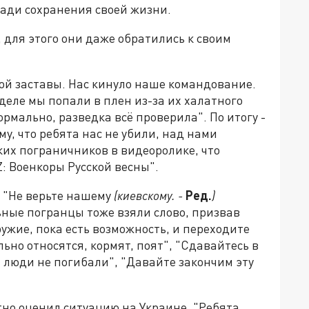
ради сохранения своей жизни.
для этого они даже обратились к своим
й заставы. Нас кинуло наше командование.
деле мы попали в плен из-за их халатного
рмально, разведка всё проверила". По итогу -
му, что ребята нас не убили, над нами
ких пограничников в видеоролике, что
: Военкоры Русской весны".
 "Не верьте нашему
(киевскому. -
Ред.
)
льные погранцы тоже взяли слово, призвав
ужие, пока есть возможность, и переходите
льно относятся, кормят, поят", "Сдавайтесь в
 люди не погибали", "Давайте закончим эту
тно оценил ситуацию на Украине. "Ребята