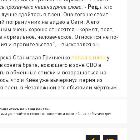
сь прозвучало нецензурное слово.
-
Ред.
)
, кто
 лучше сдайтесь в плен. Оно того не стоит -
ий пограничник на видео в Сети. А его
 ним очень хорошо относятся - кормят, поят,
 нормальное, человеческое. Относятся не по-
ия и правительства", - высказался он.
орска Станислав Гринченко
попал в плен
у
 совета брата, воюющего в зоне СВО в
ать в обменные списки и возвращаться на
ось, что и Киев уже вычеркнул парня из
я в плен, в Незалежной его объявили мёртвым.
сывайтесь на наши каналы
ыми узнавайте о главных новостях и важнейших событиях дня.