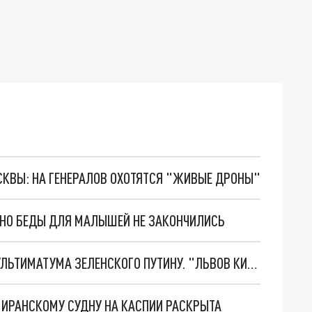
ОСКВЫ: НА ГЕНЕРАЛОВ ОХОТЯТСЯ "ЖИВЫЕ ДРОНЫ"
. НО БЕДЫ ДЛЯ МАЛЫШЕЙ НЕ ЗАКОНЧИЛИСЬ
НОВОЕ МАСШТАБНЕЙШЕЕ НАСТУПЛЕНИЕ. ТРИ УЛЬТИМАТУМА ЗЕЛЕНСКОГО ПУТИНУ. "ЛЬВОВ КИМА" ПОСТАВЯТ НА ПВО? ГЛОБАЛЬНЫЙ ПРОРЫВ ПОД ЗАПОРОЖЬЕМ
О ИРАНСКОМУ СУДНУ НА КАСПИИ РАСКРЫТА