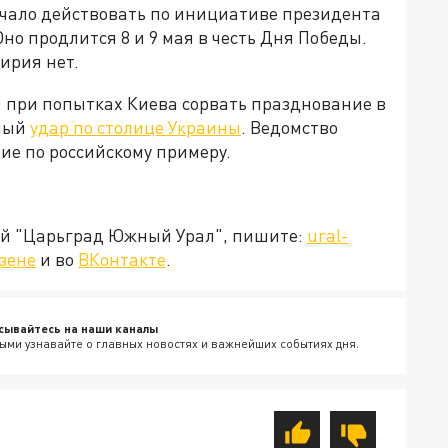
чало действовать по инициативе президента
но продлится 8 и 9 мая в честь Дня Победы.
ирия нет.
 при попытках Киева сорвать празднование в
тный
удар по столице Украины
. Ведомство
ие по российскому примеру.
ией "Царьград Южный Урал", пишите:
ural-
зене
и во
ВКонтакте
.
сывайтесь на наши каналы
ыми узнавайте о главных новостях и важнейших событиях дня.