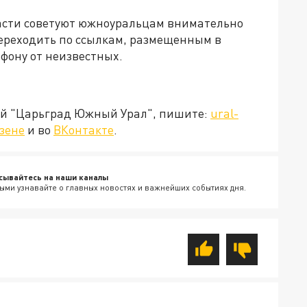
асти советуют южноуральцам внимательно
переходить по ссылкам, размещенным в
фону от неизвестных.
ией "Царьград Южный Урал", пишите:
ural-
зене
и во
ВКонтакте
.
сывайтесь на наши каналы
ыми узнавайте о главных новостях и важнейших событиях дня.