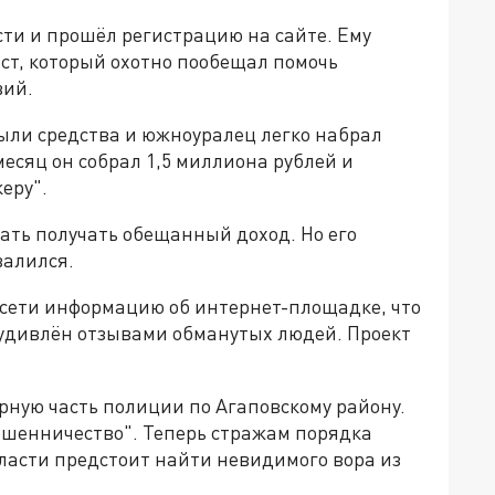
ти и прошёл регистрацию на сайте. Ему
т, который охотно пообещал помочь
вий.
ли средства и южноуралец легко набрал
месяц он собрал 1,5 миллиона рублей и
еру".
чать получать обещанный доход. Но его
валился.
 сети информацию об интернет-площадке, что
 удивлён отзывами обманутых людей. Проект
рную часть полиции по Агаповскому району.
Мошенничество". Теперь стражам порядка
ласти предстоит найти невидимого вора из