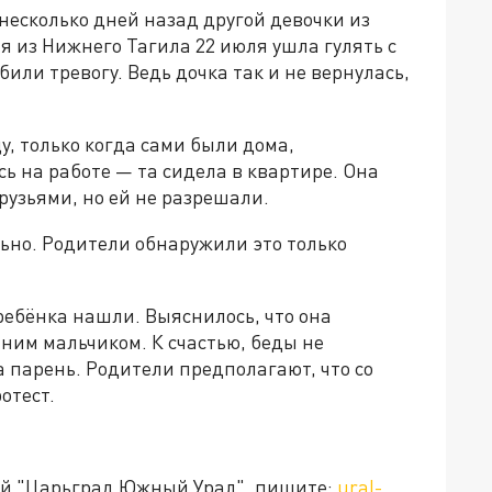
есколько дней назад другой девочки из
я из Нижнего Тагила 22 июля ушла гулять с
били тревогу. Ведь дочка так и не вернулась,
у, только когда сами были дома,
ь на работе — та сидела в квартире. Она
друзьями, но ей не разрешали.
ьно. Родители обнаружили это только
ребёнка нашли. Выяснилось, что она
тним мальчиком. К счастью, беды не
а парень. Родители предполагают, что со
отест.
ией "Царьград Южный Урал", пишите:
ural-