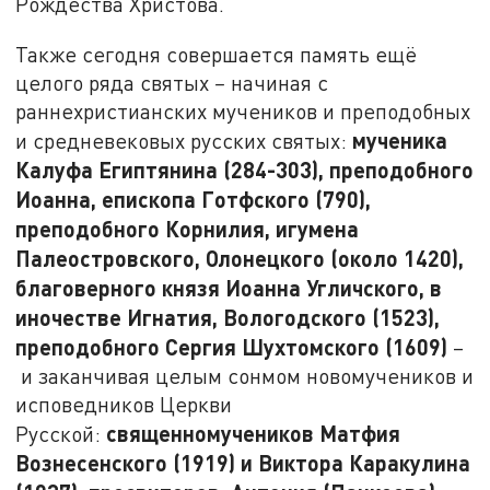
Рождества Христова.
Также сегодня совершается память ещё
целого ряда святых
–
начиная с
раннехристианских мучеников и преподобных
мученика
и средневековых русских святых:
Калуфа Египтянина (284-303), преподобного
Иоанна, епископа Готфского (790),
преподобного Корнилия, игумена
Палеостровского, Олонецкого (около 1420),
благоверного князя Иоанна Угличского, в
иночестве Игнатия, Вологодского (1523),
преподобного Сергия Шухтомского (1609)
–
и заканчивая целым сонмом новомучеников и
исповедников Церкви
священномучеников Матфия
Русской:
Вознесенского (1919) и Виктора Каракулина